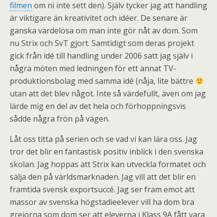
filmen
om ni inte sett den). Själv tycker jag att handling
är viktigare än kreativitet och idéer. De senare är
ganska värdelösa om man inte gör nåt av dom. Som
nu Strix och SvT gjort. Samtidigt som deras projekt
gick från idé till handling under 2006 satt jag själv i
några möten med ledningen för ett annat TV-
produktionsbolag med samma idé (nåja, lite bättre
utan att det blev något. Inte så värdefullt, även om jag
lärde mig en del av det hela och förhoppningsvis
sådde några frön på vägen.
Låt oss titta på serien och se vad vi kan lära oss. Jag
tror det blir en fantastisk positiv inblick i den svenska
skolan. Jag hoppas att Strix kan utveckla formatet och
sälja den på världsmarknaden. Jag vill att det blir en
framtida svensk exportsuccé. Jag ser fram emot att
massor av svenska högstadieelever vill ha dom bra
grejorna som dom ser att eleverna i Klass 9A fått vara