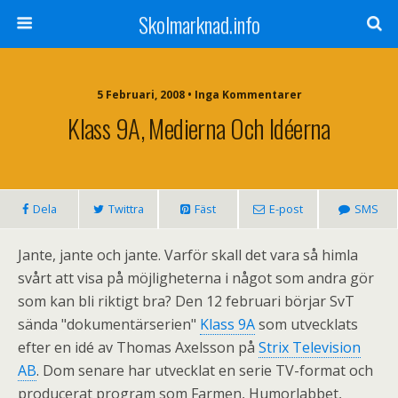
Skolmarknad.info
5 Februari, 2008 • Inga Kommentarer
Klass 9A, Medierna Och Idéerna
Dela
Twittra
Fäst
E-post
SMS
Jante, jante och jante. Varför skall det vara så himla
svårt att visa på möjligheterna i något som andra gör
som kan bli riktigt bra? Den 12 februari börjar SvT
sända "dokumentärserien"
Klass 9A
som utvecklats
efter en idé av Thomas Axelsson på
Strix Television
AB
. Dom senare har utvecklat en serie TV-format och
producerat program som Farmen, Humorlabbet,