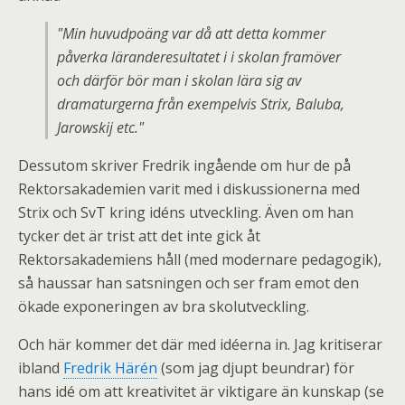
"Min huvudpoäng var då att detta kommer
påverka läranderesultatet i i skolan framöver
och därför bör man i skolan lära sig av
dramaturgerna från exempelvis Strix, Baluba,
Jarowskij etc."
Dessutom skriver Fredrik ingående om hur de på
Rektorsakademien varit med i diskussionerna med
Strix och SvT kring idéns utveckling. Även om han
tycker det är trist att det inte gick åt
Rektorsakademiens håll (med modernare pedagogik),
så haussar han satsningen och ser fram emot den
ökade exponeringen av bra skolutveckling.
Och här kommer det där med idéerna in. Jag kritiserar
ibland
Fredrik Härén
(som jag djupt beundrar) för
hans idé om att kreativitet är viktigare än kunskap (se