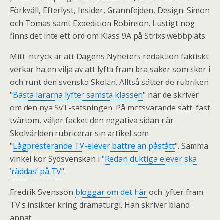
Förkväll, Efterlyst, Insider, Grannfejden, Design: Simon
och Tomas samt Expedition Robinson. Lustigt nog
finns det inte ett ord om Klass 9A på Strixs webbplats.
Mitt intryck är att Dagens Nyheters redaktion faktiskt
verkar ha en vilja av att lyfta fram bra saker som sker i
och runt den svenska Skolan. Alltså sätter de rubriken
"
Bästa lärarna lyfter sämsta klassen
" när de skriver
om den nya SvT-satsningen. På motsvarande sätt, fast
tvärtom, väljer facket den negativa sidan när
Skolvärlden rubricerar sin artikel som
"
Lågpresterande TV-elever bättre än påstått
". Samma
vinkel kör Sydsvenskan i "
Redan duktiga elever ska
’räddas’ på TV
".
Fredrik Svensson
bloggar om det här
och lyfter fram
TV:s insikter kring dramaturgi. Han skriver bland
annat: